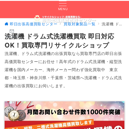
MENU
即日出張高価買取センター
買取対象製品一覧
洗濯機 ドラム式洗濯機買取 即日対応OK！買取専門リサイクルショップ
洗濯機 ドラム式洗濯機買取 即日対応
無料査定
OK！買取専門リサイクルショップ
洗濯機、ドラム式洗濯機の出張買取なら買取専門店の即日出張
高価買取センターにお任せ！高年式のドラム式洗濯機・縦型洗
濯機を国内メーカー、海外メーカー問わず強化買取中 東京
都・埼玉県・神奈川県・千葉県・茨城県へ洗濯機・ドラム式洗
濯機の出張買取にお伺いします。