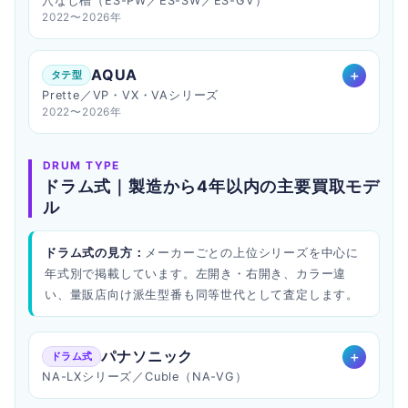
穴なし槽（ES-PW／ES-SW／ES-GV）
2022〜2026年
AQUA
タテ型
Prette／VP・VX・VAシリーズ
2022〜2026年
DRUM TYPE
ドラム式｜製造から4年以内の主要買取モデ
ル
ドラム式の見方：
メーカーごとの上位シリーズを中心に
年式別で掲載しています。左開き・右開き、カラー違
い、量販店向け派生型番も同等世代として査定します。
パナソニック
ドラム式
NA-LXシリーズ／Cuble（NA-VG）