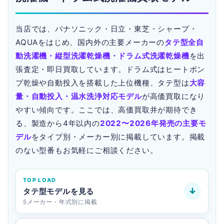
当店では、パナソニック・日立・東芝・シャープ・
AQUAをはじめ、国内外の主要メーカーの
タテ型全自
動洗濯機・縦型洗濯乾燥機・ドラム式洗濯乾燥機
を出
張査定・即日買取しています。ドラム式はヒートポン
プ乾燥や自動投入を搭載した上位機種、タテ型は
大容
量・自動投入・温水洗浄対応モデル
が高価買取になり
やすい傾向です。ここでは、高価買取井が期待でき
る、製造から4年以内の
2022〜2026年発売の主要モ
デル
をタイプ別・メーカー別に掲載しています。掲載
のない型番もお気軽にご相談ください。
TOP LOAD
↓
タテ型モデルを見る
5メーカー・年式別に掲載