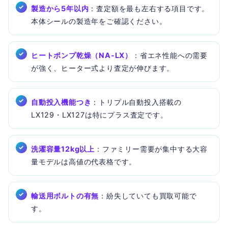
製造から5年以内
：査定額を最も左右する項目です。
本体シールの製造年をご確認ください。
ヒートポンプ乾燥（NA-LX）
：省エネ性能への需要
が強く、ヒーター式より査定が伸びます。
自動投入機能つき
：トリプル自動投入搭載の
LX129・LX127は特にプラス査定です。
洗濯容量12kg以上
：ファミリー需要が集中する大容
量モデルは高値の代表格です。
輸送用ボルトの有無
：紛失していても買取可能で
す。