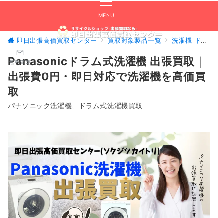
MENU
即日出張高価買取センター
買取対象製品一覧
洗濯機 ドラム式洗濯機買取 即日対応OK！買取専門リサイクルショップ
Panasonicドラム式洗濯機 出張買取｜
無料査定
出張費0円・即日対応で洗濯機を高価買
取
パナソニック洗濯機、ドラム式洗濯機買取