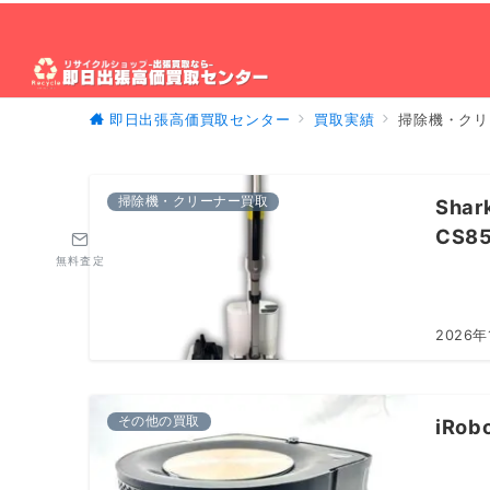
即日出張高価買取センター
買取実績
掃除機・クリ
ホーム
出張買取について
買取対象製品
出
掃除機・クリーナー買取
Sha
CS8
無料査定
2026年
その他の買取
iRo