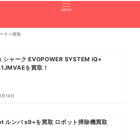
MENU
ーナー買取
張買取のよくある質問
買取実績
対応エリア
LINE査定
rk シャーク EVOPOWER SYSTEM iQ+
51JMVAEを買取！
1月14日
bot ルンバ s9+を買取 ロボット掃除機買取