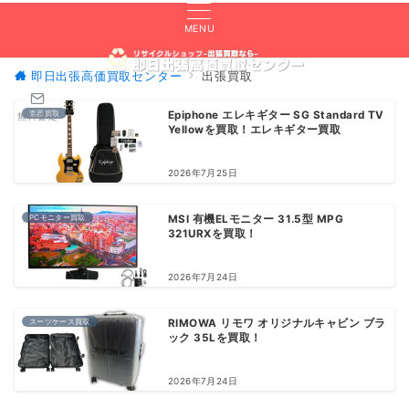
MENU
即日出張高価買取センター
出張買取
楽器買取
Epiphone エレキギター SG Standard TV
無料査定
Yellowを買取！エレキギター買取
2026年7月25日
PCモニター買取
MSI 有機ELモニター 31.5型 MPG
321URXを買取！
2026年7月24日
スーツケース買取
RIMOWA リモワ オリジナルキャビン ブラ
ック 35Lを買取！
2026年7月24日