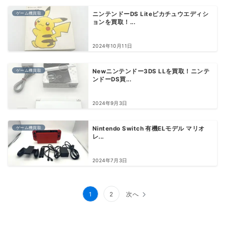
ゲーム機買取
ニンテンドーDS Liteピカチュウエディシ
ョンを買取！...
2024年10月11日
ゲーム機買取
Newニンテンドー3DS LLを買取！ニンテ
ンドーDS買...
2024年9月3日
ゲーム機買取
Nintendo Switch 有機ELモデル マリオ
レ...
2024年7月3日
投
1
2
次へ
稿