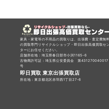
の
ペ
ー
ジ
家具・家電等の不用品の買取りは、出張費・査定費無
送
の買取専門リサイクルショップ・即日出張高価買取セ
り
ターにお任せください。
店舗所在地：埼玉県春日部市小渕1165-6
古物商許可証：埼玉県公安委員会 第431270040017
号
即日買取 東京出張買取店
所在地：東京都北区赤羽西1丁目27-6