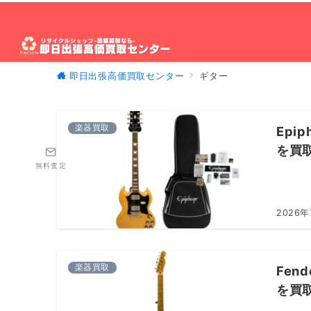
即日出張高価買取センター
ギター
ホーム
出張買取について
買取対象製品
出
楽器買取
Epip
を買
無料査定
2026年
楽器買取
Fend
を買