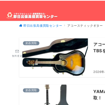
即日出張高価買取センター
アコースティックギター
ホーム
出張買取について
買取対象製品
出
楽器買取
アコー
TB
無料査定
2026
楽器買取
YAM
取！