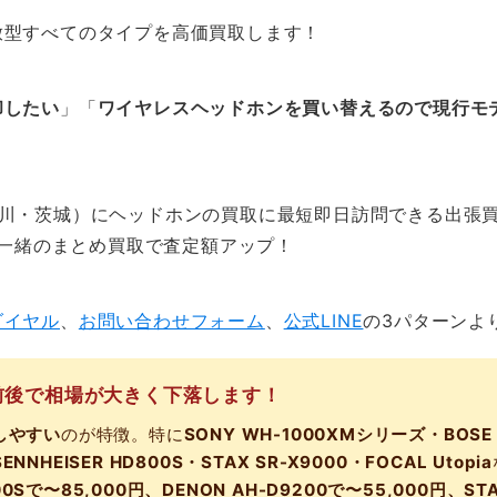
放型すべてのタイプを高価買取します！
却したい
」「
ワイヤレスヘッドホンを買い替えるので現行モ
川・茨城）にヘッドホンの買取に最短即日訪問できる出張買
ン一緒のまとめ買取で査定額アップ！
ダイヤル
、
お問い合わせフォーム
、
公式LINE
の3パターンよ
前後で相場が大きく下落します！
しやすい
のが特徴。特に
SONY WH-1000XMシリーズ・BOSE Qu
SENNHEISER HD800S・STAX SR-X9000・FOCAL Utopia
D800Sで〜85,000円、DENON AH-D9200で〜55,000円