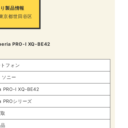
取り製品情報
 東京都世田谷区
ia PRO-I XQ-BE42
ートフォン
Y ソニー
a PRO-I XQ-BE42
ia PROシリーズ
買取
美品