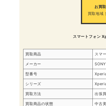
お買
買取地域
スマートフォン Xper
買取商品
スマ
メーカー
SON
型番号
Xperi
シリーズ
Xper
買取方法
出張
買取商品の状態
中古