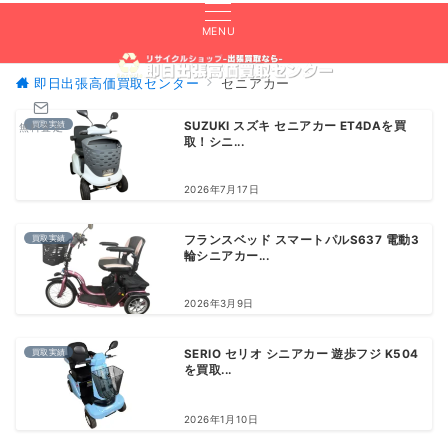
MENU
即日出張高価買取センター
セニアカー
買取実績
SUZUKI スズキ セニアカー ET4DAを買
無料査定
取！シニ...
2026年7月17日
買取実績
フランスベッド スマートパルS637 電動3
輪シニアカー...
2026年3月9日
買取実績
SERIO セリオ シニアカー 遊歩フジ K504
を買取...
2026年1月10日